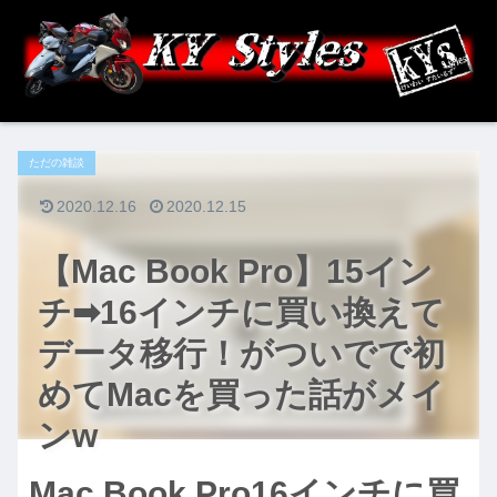
ただの雑談
2020.12.16
2020.12.15
【Mac Book Pro】15イン
チ➡︎16インチに買い換えて
データ移行！がついでで初
めてMacを買った話がメイ
ンw
Mac Book Pro16インチに買