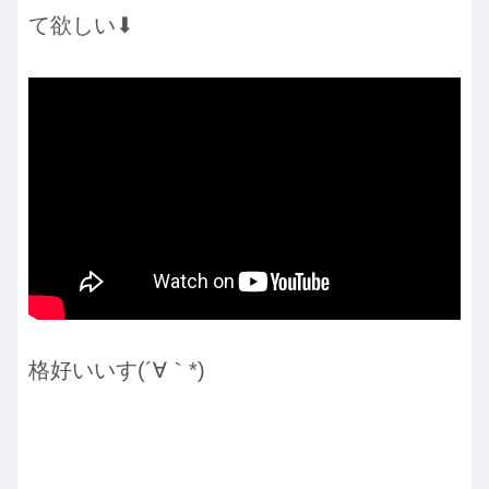
て欲しい⬇︎
格好いいす(´∀｀*)