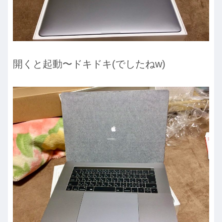
開くと起動〜ドキドキ(でしたねw)