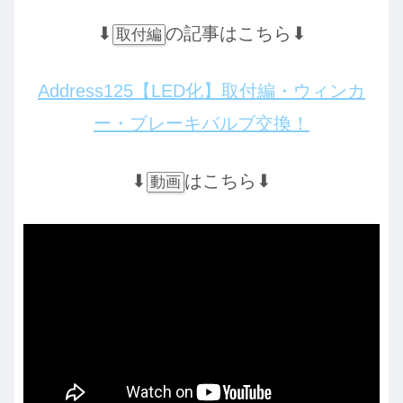
⬇︎
の記事はこちら⬇︎
取付編
Address125【LED化】取付編・ウィンカ
ー・ブレーキバルブ交換！
⬇︎
はこちら⬇︎
動画