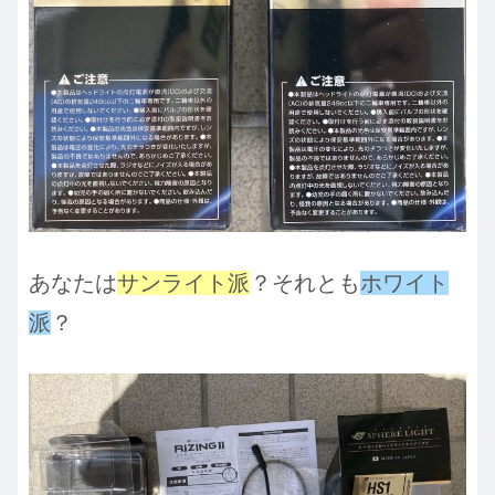
あなたは
サンライト派
？それとも
ホワイト
派
？