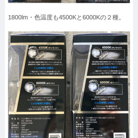
1800lm・色温度も4500Kと6000Kの２種。