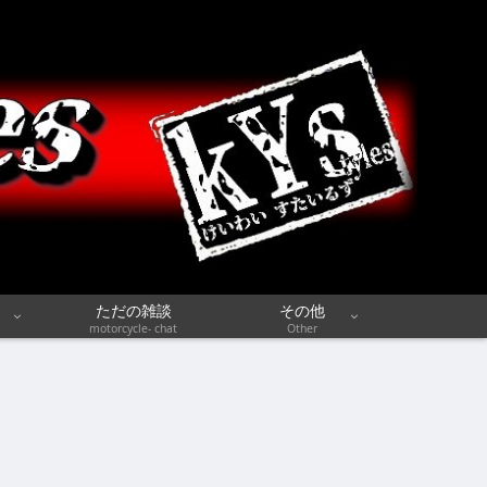
ただの雑談
その他
motorcycle- chat
Other