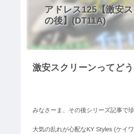
アドレス125【激安
の後】(DT11A)
激安スクリーンってどう
みなさーま、その後シリーズ記事で
大気の乱れが心配なKY Styles (ケ