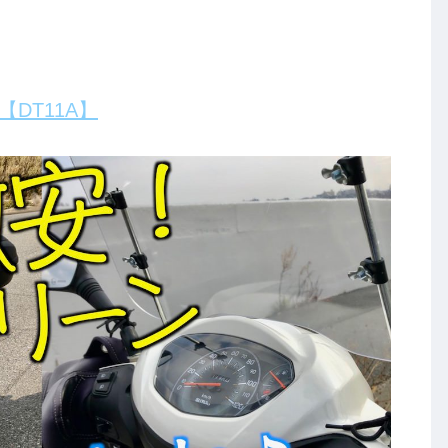
【DT11A】